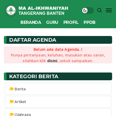
BERANDA
GURU
PROFIL
PPDB
DAFTAR AGENDA
Belum ada data Agenda..!
Punya pertanyaan, keluhan, masukan atau saran,
silahkan klik
disini
, untuk sampaikan.
KATEGORI BERITA
Berita
Artikel
Olahraga