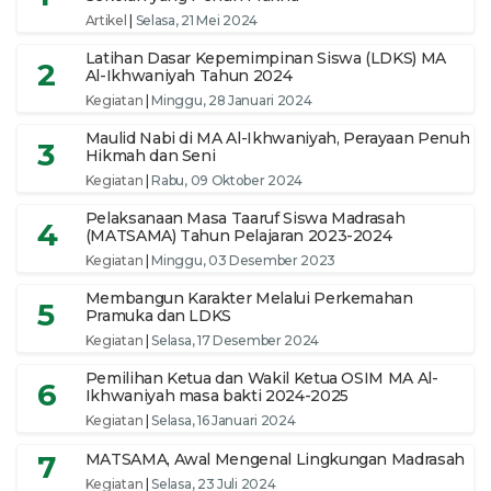
Artikel
|
Selasa, 21 Mei 2024
Latihan Dasar Kepemimpinan Siswa (LDKS) MA
2
Al-Ikhwaniyah Tahun 2024
Kegiatan
|
Minggu, 28 Januari 2024
Maulid Nabi di MA Al-Ikhwaniyah, Perayaan Penuh
3
Hikmah dan Seni
Kegiatan
|
Rabu, 09 Oktober 2024
Pelaksanaan Masa Taaruf Siswa Madrasah
4
(MATSAMA) Tahun Pelajaran 2023-2024
Kegiatan
|
Minggu, 03 Desember 2023
Membangun Karakter Melalui Perkemahan
5
Pramuka dan LDKS
Kegiatan
|
Selasa, 17 Desember 2024
Pemilihan Ketua dan Wakil Ketua OSIM MA Al-
6
Ikhwaniyah masa bakti 2024-2025
Kegiatan
|
Selasa, 16 Januari 2024
7
MATSAMA, Awal Mengenal Lingkungan Madrasah
Kegiatan
|
Selasa, 23 Juli 2024