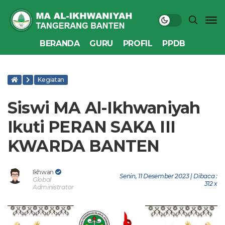
BERANDA
GURU
PROFIL
PPDB
Kegiatan
Siswi MA Al-Ikhwaniyah
Ikuti PERAN SAKA III
KWARDA BANTEN
Ikhwan
Senin, 11 Desember 2023 | Dibaca :
Global
312 x
Administrator